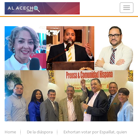
Home
De la diáspora
Exhortan votar por Espaillat, quien