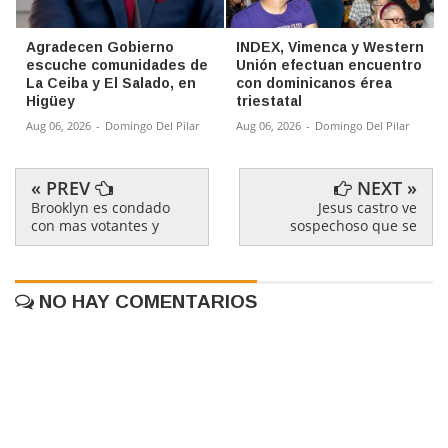
Agradecen Gobierno
INDEX, Vimenca y Western
escuche comunidades de
Unión efectuan encuentro
La Ceiba y El Salado, en
con dominicanos érea
Higüey
triestatal
Aug 06, 2026
-
Domingo Del Pilar
Aug 06, 2026
-
Domingo Del Pilar
« PREV
NEXT »
Brooklyn es condado
Jesus castro ve
con mas votantes y
sospechoso que se
NO HAY COMENTARIOS