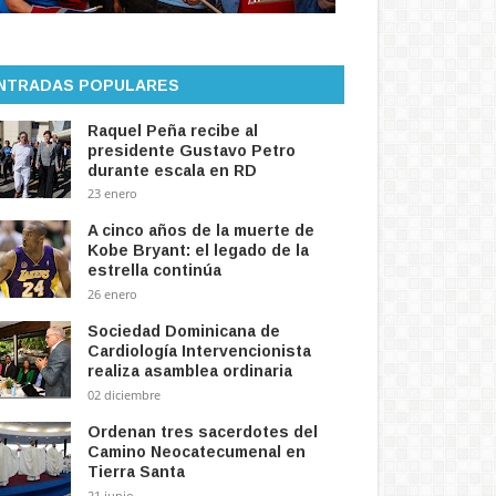
NTRADAS POPULARES
Raquel Peña recibe al
presidente Gustavo Petro
durante escala en RD
23 enero
A cinco años de la muerte de
Kobe Bryant: el legado de la
estrella continúa
26 enero
Sociedad Dominicana de
Cardiología Intervencionista
realiza asamblea ordinaria
02 diciembre
Ordenan tres sacerdotes del
Camino Neocatecumenal en
Tierra Santa
21 junio