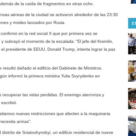
 además de la caída de fragmentos en otras ocho.
nsas aéreas de la ciudad se activaron alrededor de las 23:30
ones y misiles lanzados por Rusia.
E
, confirmó en la red social X que por primera vez se
y subrayó el momento de la escalada: “El jefe del Kremlin,
 el presidente de EEUU, Donald Trump, intenta lograr la paz
e resultó dañado el edificio del Gabinete de Ministros,
egún informó la primera ministra Yulia Svyrydenko en
recuperar las vidas perdidas. El enemigo aterroriza y
 escribió.
esitamos nuevas restricciones que afecten a la maquinaria
a necesita armas”.
el distrito de Sviatoshynskyi, un edificio residencial de nueve