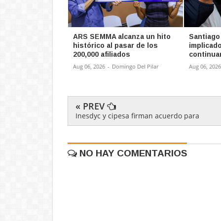
ARS SEMMA alcanza un hito
Santiago
histórico al pasar de los
implicad
200,000 afiliados
continua
Aug 06, 2026
-
Domingo Del Pilar
Aug 06, 2026
« PREV
Inesdyc y cipesa firman acuerdo para
NO HAY COMENTARIOS