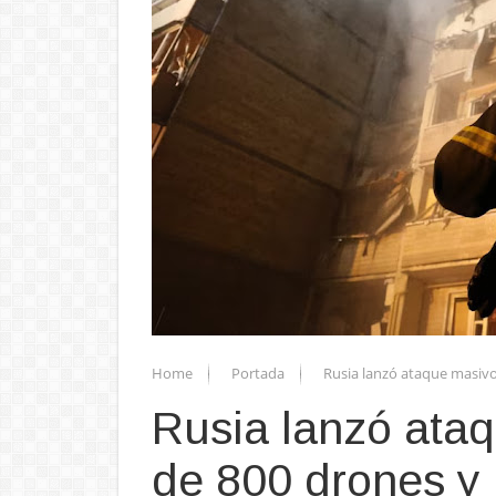
Home
Portada
Rusia lanzó ataque masivo
Rusia lanzó ata
de 800 drones y 