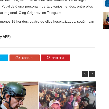
o eléctrico, según el alcalde Vitali Maletskí. En la región
 Putivl dejó una persona muerta y varios heridos, entre ellos
tar regional, Oleg Grigorov, en Telegram.
menos 15 heridos, cuatro de ellos hospitalizados, según Ivan
.
y AFP)
ER
GOOGLE+
PINTEREST