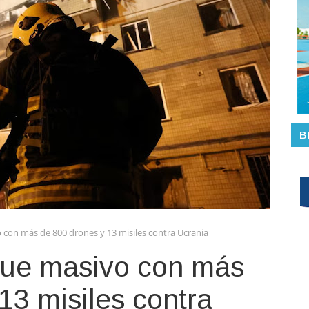
B
 con más de 800 drones y 13 misiles contra Ucrania
que masivo con más
13 misiles contra