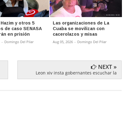
 Hazim y otros 5
Las organizaciones de La
SP y 
os de caso SENASA
Cuaba se movilizan con
Estad
rán en prisión
cacerolazos y misas
misió
-
Domingo Del Pilar
Aug 05, 2026
-
Domingo Del Pilar
Aug 04,
NEXT »
Leon xiv insta gobernantes escuchar la