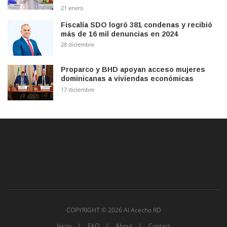
21 enero
Fiscalía SDO logró 381 condenas y recibió
más de 16 mil denuncias en 2024
28 diciembre
Proparco y BHD apoyan acceso mujeres
dominicanas a viviendas económicas
17 diciembre
COPYRIGHT ©
2026 Al Acecho RD
Inicio
FAQ
About
Contact