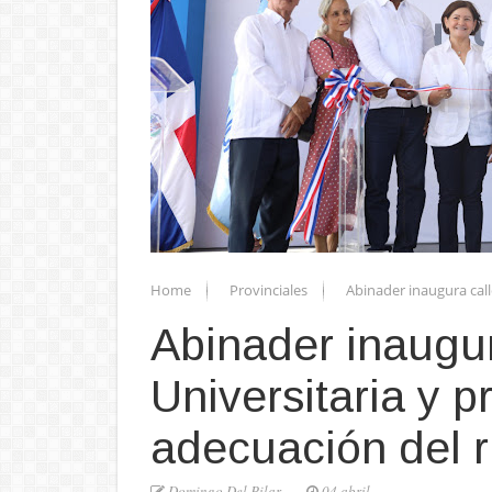
Home
Provinciales
Abinader inaugura call
Abinader inaugu
Universitaria y 
adecuación del r
Domingo Del Pilar
04 abril