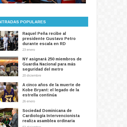
NTRADAS POPULARES
Raquel Peña recibe al
presidente Gustavo Petro
durante escala en RD
23 enero
NY asignará 250 miembros de
Guardia Nacional para más
seguridad del metro
20 diciembre
A cinco años de la muerte de
Kobe Bryant: el legado de la
estrella continúa
26 enero
Sociedad Dominicana de
Cardiología Intervencionista
realiza asamblea ordinaria
02 diciembre