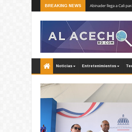
Abinader llega a Cali p
BREAKING NEWS
Noticias
Entretenimientos
Te