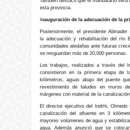
También destacó que el mandatario será
esta provincia.
I
nauguración de la adecuación de la pr
Posteriormente, el presidente Abinader
la
adecuación y rehabilitación del río 
comunidades aledañas ante futuras
creci
se resguardan
más de 20,000 personas.
Los trabajos, realizados a través del I
consistieron en la primera etapa de l
kilómetros, aguas abajo del puente qu
revestimiento de
taludes en muros de
márgenes con material de la canalización
El director ejecutivo del Indrhi, Olmedo
canalización del afluente en 3 kilóme
mayores volúmenes de agua y estabilizar
agua
. Además anunció que se colocará