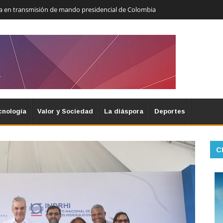
ara en transmisión de mando presidencial de Colombia
cnología
Valor y Sociedad
La diáspora
Deportes
C