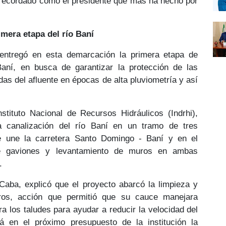
 recordado como el presidente que más ha hecho por
imera etapa del río Baní
 entregó en esta demarcación la primera etapa de
Baní
, en busca de garantizar la protección de las
das del afluente en épocas de alta pluviometría
y así
nstituto Nacional de Recursos Hidráulicos
(Indrhi)
,
a
canalización del río Baní
en un tramo de tres
e une la carretera Santo Domingo - Baní y en el
 gaviones y levantamiento de muros
en ambas
.
 Caba, explicó que el proyecto abarcó la limpieza y
tros, acción que permitió que su cauce manejara
a los taludes para ayudar a
reducir la velocidad del
 en el próximo presupuesto de la institución la