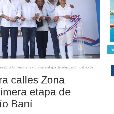
B
es Zona Universitaria y primera etapa de adecuación del río Baní
ra calles Zona
primera etapa de
ío Baní