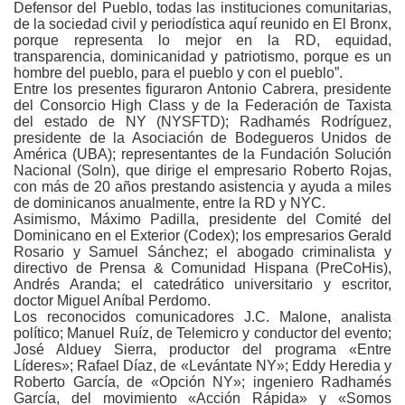
Defensor del Pueblo, todas las instituciones comunitarias,
de la sociedad civil y periodística aquí reunido en El Bronx,
porque representa lo mejor en la RD, equidad,
transparencia, dominicanidad y patriotismo, porque es un
hombre del pueblo, para el pueblo y con el pueblo”.
Entre los presentes figuraron Antonio Cabrera, presidente
del Consorcio High Class y de la Federación de Taxista
del estado de NY (NYSFTD); Radhamés Rodríguez,
presidente de la Asociación de Bodegueros Unidos de
América (UBA); representantes de la Fundación Solución
Nacional (Soln), que dirige el empresario Roberto Rojas,
con más de 20 años prestando asistencia y ayuda a miles
de dominicanos anualmente, entre la RD y NYC.
Asimismo, Máximo Padilla, presidente del Comité del
Dominicano en el Exterior (Codex); los empresarios Gerald
Rosario y Samuel Sánchez; el abogado criminalista y
directivo de Prensa & Comunidad Hispana (PreCoHis),
Andrés Aranda; el catedrático universitario y escritor,
doctor Miguel Aníbal Perdomo.
Los reconocidos comunicadores J.C. Malone, analista
político; Manuel Ruíz, de Telemicro y conductor del evento;
José Alduey Sierra, productor del programa «Entre
Líderes»; Rafael Díaz, de «Levántate NY»; Eddy Heredia y
Roberto García, de «Opción NY»; ingeniero Radhamés
García, del movimiento «Acción Rápida» y «Somos