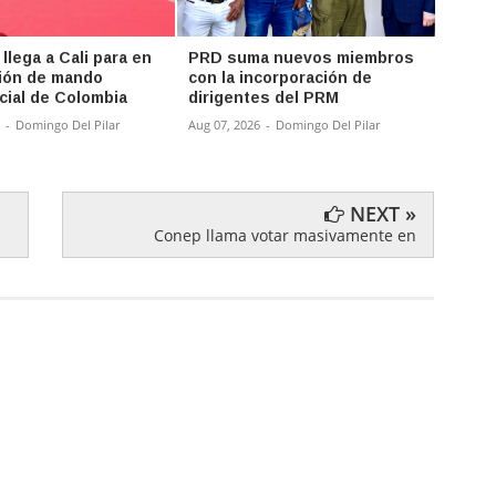
llega a Cali para en
PRD suma nuevos miembros
ETED 
ión de mando
con la incorporación de
mante
cial de Colombia
dirigentes del PRM
línea 
regió
-
Domingo Del Pilar
Aug 07, 2026
-
Domingo Del Pilar
Aug 07,
NEXT »
Conep llama votar masivamente en