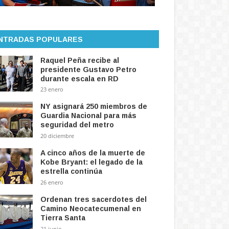
NTRADAS POPULARES
Raquel Peña recibe al
presidente Gustavo Petro
durante escala en RD
23 enero
NY asignará 250 miembros de
Guardia Nacional para más
seguridad del metro
20 diciembre
A cinco años de la muerte de
Kobe Bryant: el legado de la
estrella continúa
26 enero
Ordenan tres sacerdotes del
Camino Neocatecumenal en
Tierra Santa
21 junio