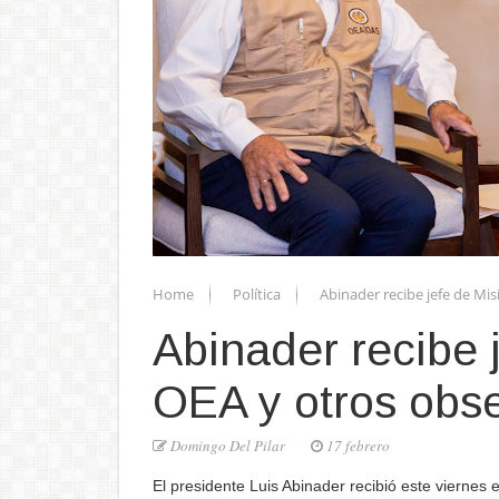
Home
Política
Abinader recibe jefe de Mis
Abinader recibe 
OEA y otros obse
Domingo Del Pilar
17 febrero
El presidente Luis Abinader
recibió este viernes e