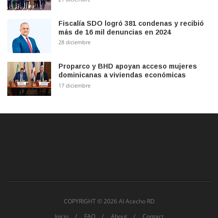
Fiscalía SDO logró 381 condenas y recibió
más de 16 mil denuncias en 2024
28 diciembre
Proparco y BHD apoyan acceso mujeres
dominicanas a viviendas económicas
17 diciembre
COPYRIGHT ©
2026 Al Acecho RD
Inicio
FAQ
About
Contact