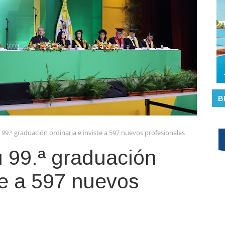
B
99.ª graduación ordinaria e inviste a 597 nuevos profesionales
 99.ª graduación
ste a 597 nuevos