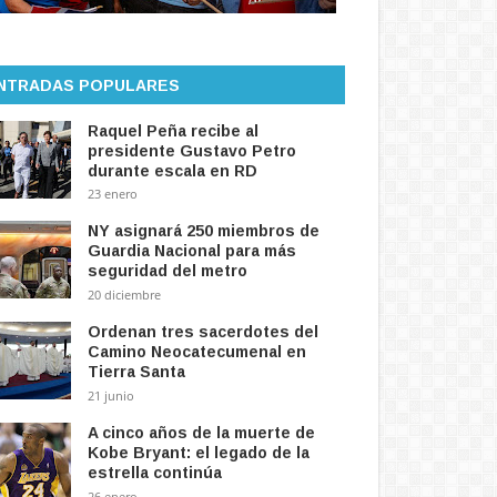
NTRADAS POPULARES
Raquel Peña recibe al
presidente Gustavo Petro
durante escala en RD
23 enero
NY asignará 250 miembros de
Guardia Nacional para más
seguridad del metro
20 diciembre
Ordenan tres sacerdotes del
Camino Neocatecumenal en
Tierra Santa
21 junio
A cinco años de la muerte de
Kobe Bryant: el legado de la
estrella continúa
26 enero