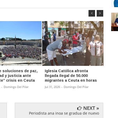
e soluciones de paz,
Iglesia Católica afronta
León 
ad y justicia ante
llegada ilegal de 50.000
usar 
te” crisis en Ceuta
migrantes a Ceuta en horas
proye
-
Domingo Del Pilar
Jul 31, 2026
-
Domingo Del Pilar
Jul 27, 
NEXT »
Periodista ana inoa se gradua de nuevo