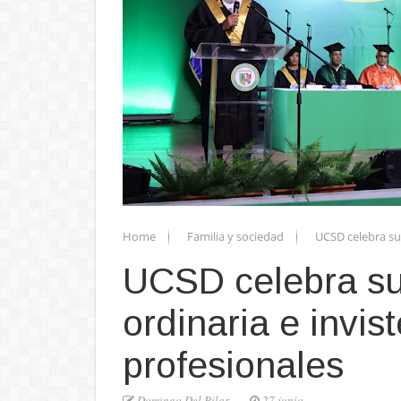
Home
Familia y sociedad
UCSD celebra su 
UCSD celebra su
ordinaria e invi
profesionales
Domingo Del Pilar
27 junio