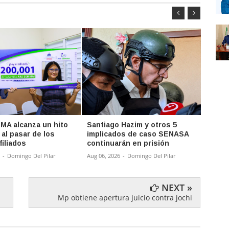
A alcanza un hito
Santiago Hazim y otros 5
Las o
 al pasar de los
implicados de caso SENASA
Cuaba
filiados
continuarán en prisión
cacer
-
Domingo Del Pilar
Aug 06, 2026
-
Domingo Del Pilar
Aug 05,
NEXT »
Mp obtiene apertura juicio contra jochi