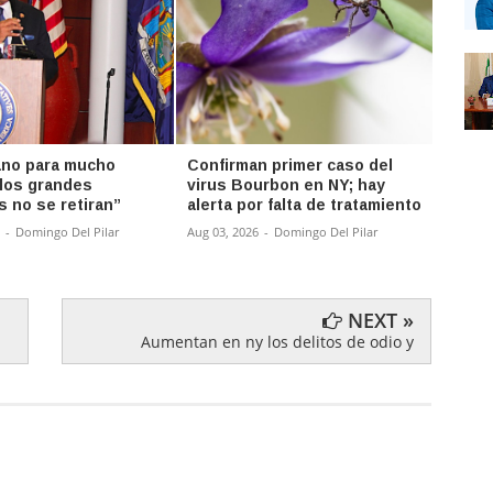
ano para mucho
Confirman primer caso del
RD no
“los grandes
virus Bourbon en NY; hay
pagar
s no se retiran”
alerta por falta de tratamiento
para 
negoc
-
Domingo Del Pilar
Aug 03, 2026
-
Domingo Del Pilar
Aug 03,
NEXT »
Aumentan en ny los delitos de odio y