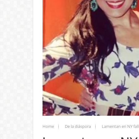
Home
De la diáspora
Lamentan en NY fall