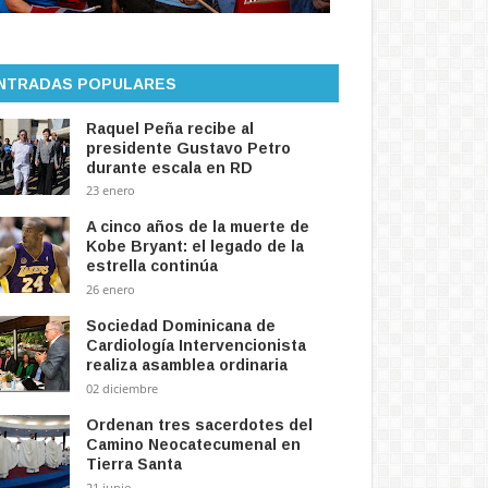
NTRADAS POPULARES
Raquel Peña recibe al
presidente Gustavo Petro
durante escala en RD
23 enero
A cinco años de la muerte de
Kobe Bryant: el legado de la
estrella continúa
26 enero
Sociedad Dominicana de
Cardiología Intervencionista
realiza asamblea ordinaria
02 diciembre
Ordenan tres sacerdotes del
Camino Neocatecumenal en
Tierra Santa
21 junio