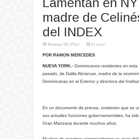
Lamentan en NY 
madre de Celinés
del INDEX
Domingo Del Pilar
05 junio
POR RAMON MERCEDES
NUEVA YORK.-
Dominicanos residentes en esta c
pasado, de Dalila Almánzar, madre de la vicemin
Dominicanas en el Exterior y directora del Instit
En un documento de prensa, sostienen que se un
sus actuales funciones gubernamentales, ha sid
Gran Manzana durante muchos años.
Muchos de nosotros comprendemos su gran dolor