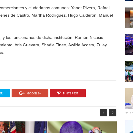
, comerciantes y ciudadanos comunes: Yanet Rivera, Rafael
 Irenes de Castro, Martha Rodríguez, Hugo Calderón, Manuel
y los funcionarios de dicha institución: Ramón Nicasio,
iento, Aris Guevara, Shadie Tineo, Awilda Acosta, Zulay
os.
ER
GOOGLE+
PINTEREST
21 e