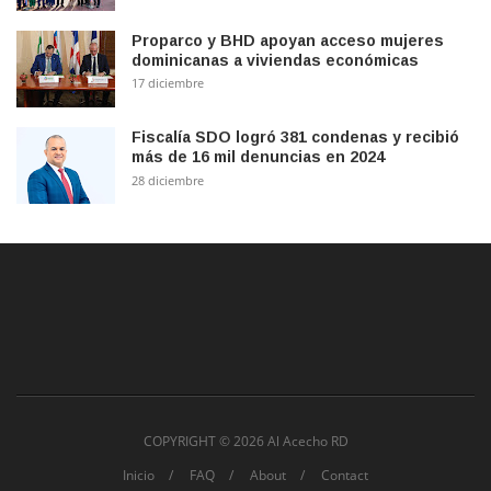
Proparco y BHD apoyan acceso mujeres
dominicanas a viviendas económicas
17 diciembre
Fiscalía SDO logró 381 condenas y recibió
más de 16 mil denuncias en 2024
28 diciembre
COPYRIGHT ©
2026 Al Acecho RD
Inicio
FAQ
About
Contact