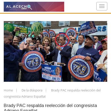
Home
De la diáspora
Brady PAC respalda reelección del
congresista Adriano Espaillat
Brady PAC respalda reelección del congresista
Adriano Espaillat