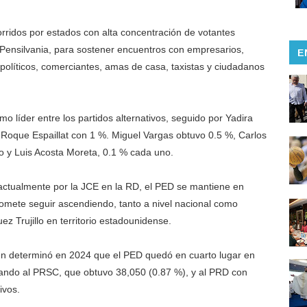
orridos por estados con alta concentración de votantes
ensilvania, para sostener encuentros con empresarios,
E
 políticos, comerciantes, amas de casa, taxistas y ciudadanos
o líder entre los partidos alternativos, seguido por Yadira
Roque Espaillat con 1 %. Miguel Vargas obtuvo 0.5 %, Carlos
lo y Luis Acosta Moreta, 0.1 % cada uno.
actualmente por la JCE en la RD, el PED se mantiene en
promete seguir ascendiendo, tanto a nivel nacional como
z Trujillo en territorio estadounidense.
ién determinó en 2024 que el PED quedó en cuarto lugar en
rando al PRSC, que obtuvo 38,050 (0.87 %), y al PRD con
ivos.