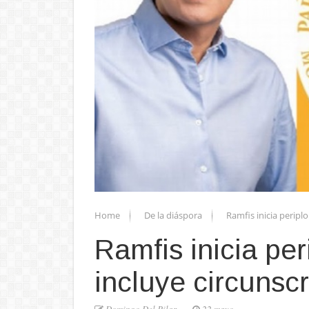
Home
De la diáspora
Ramfis inicia periplo
Ramfis inicia peri
incluye circunsc