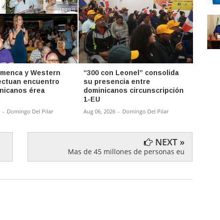
imenca y Western
“300 con Leonel” consolida
“El P
ectuan encuentro
su presencia entre
Rey d
nicanos érea
dominicanos circunscripción
de Ma
l
1-EU
Aug 06,
-
Domingo Del Pilar
Aug 06, 2026
-
Domingo Del Pilar
NEXT »
Mas de 45 millones de personas eu