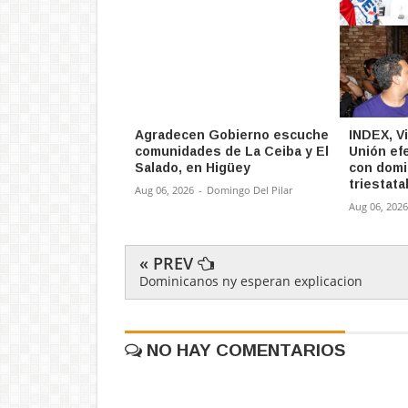
Agradecen Gobierno escuche
INDEX, V
comunidades de La Ceiba y El
Unión ef
Salado, en Higüey
con domi
triestata
Aug 06, 2026
-
Domingo Del Pilar
Aug 06, 2026
« PREV
Dominicanos ny esperan explicacion
NO HAY COMENTARIOS