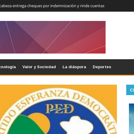
cabeza entrega cheques por indemnización y rinde cuentas
cnología
Valor y Sociedad
La diáspora
Deportes
C