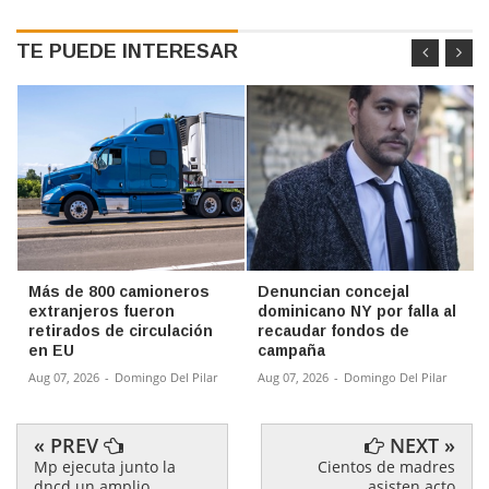
TE PUEDE INTERESAR
Más de 800 camioneros
Denuncian concejal
extranjeros fueron
dominicano NY por falla al
retirados de circulación
recaudar fondos de
en EU
campaña
Aug 07, 2026
-
Domingo Del Pilar
Aug 07, 2026
-
Domingo Del Pilar
« PREV
NEXT »
Mp ejecuta junto la
Cientos de madres
dncd un amplio
asisten acto