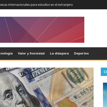
becas internacionales para estudios en el extranjero
cnología
Valor y Sociedad
La diáspora
Deportes
C