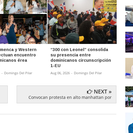
imenca y Western
“300 con Leonel” consolida
“El P
ectuan encuentro
su presencia entre
Rey d
nicanos érea
dominicanos circunscripción
de Ma
l
1-EU
Aug 06,
-
Domingo Del Pilar
Aug 06, 2026
-
Domingo Del Pilar
NEXT »
Convocan protesta en alto manhattan por