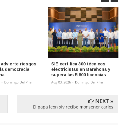
 advierte riesgos
SIE certifica 300 técnicos
BHD y
 la democracia
electricistas en Barahona y
prime
na
supera las 5,800 licencias
turis
-
Domingo Del Pilar
Aug 03, 2026
-
Domingo Del Pilar
Aug 03,
NEXT »
El papa leon xiv recibe monsenor carlos