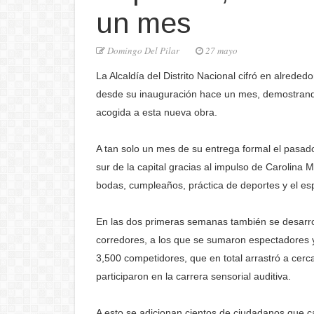
un mes
Domingo Del Pilar
27 mayo
La Alcaldía del Distrito Nacional cifró en alreded
desde su inauguración hace un mes, demostrand
acogida a esta nueva obra.
A tan solo un mes de su entrega formal el pasado 
sur de la capital gracias al impulso de Carolina 
bodas, cumpleaños, práctica de deportes y el esp
En las dos primeras semanas también se desarrol
corredores, a los que se sumaron espectadores y 
3,500 competidores, que en total arrastró a cer
participaron en la carrera sensorial auditiva.
A esto se adicionan cientos de ciudadanos que c