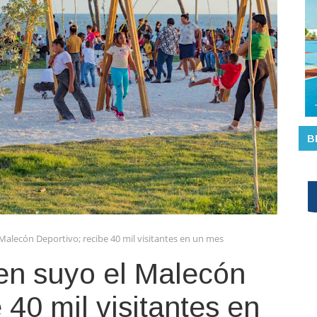
B
alecón Deportivo; recibe 40 mil visitantes en un mes
n suyo el Malecón
 40 mil visitantes en