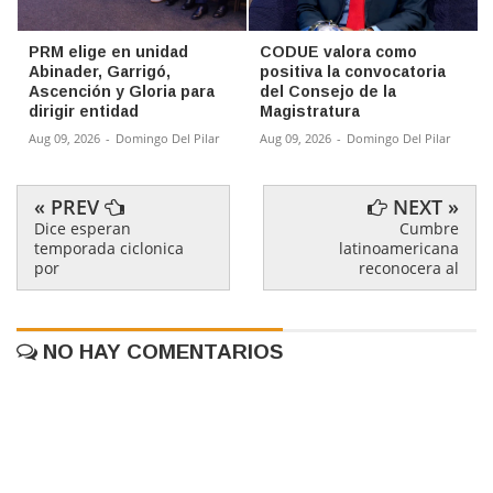
PRM elige en unidad
CODUE valora como
Abinader, Garrigó,
positiva la convocatoria
Ascención y Gloria para
del Consejo de la
dirigir entidad
Magistratura
Aug 09, 2026
-
Domingo Del Pilar
Aug 09, 2026
-
Domingo Del Pilar
« PREV
NEXT »
Dice esperan
Cumbre
temporada ciclonica
latinoamericana
por
reconocera al
NO HAY COMENTARIOS