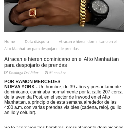
Home
De la diáspora
Atracan e hieren dominicano en el
Alto Manhattan para despojarlo de prendas
Atracan e hieren dominicano en el Alto Manhattan
para despojarlo de prendas
Domingo Del Pilar
03 octubre
POR RAMON MERCEDES
NUEVA YORK.-
Un hombre, de 39 años y presuntamente
dominicano, caminaba normalmente por la calle 207 cerca
de la avenida Post, en el sector de Inwood en el Alto
Manhattan, a principio de esta semana alrededor de las
4:00 a.m. con varias prendas visibles (cadena, reloj, guillo,
anillo y celular).
Se le acercaron tres hombres, presuntamente dominicanos