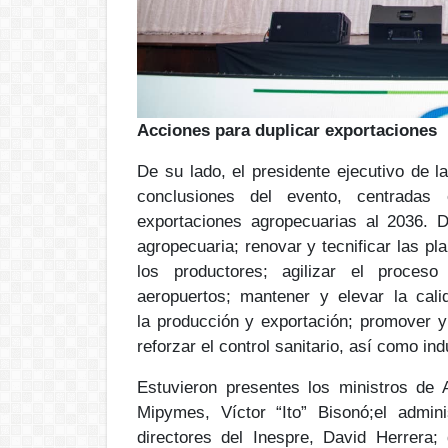
Acciones para duplicar exportaciones
De su lado, el presidente ejecutivo de l
conclusiones del evento, centradas
exportaciones agropecuarias al 2036. D
agropecuaria;
renovar y tecnificar
las pl
los productores;
agilizar el proces
aeropuertos;
mantener y elevar la
cal
la
producción y exportación
; promover y 
reforzar el
control sanitario,
así como indu
Estuvieron presentes los ministros de A
Mipymes,
Víctor “Ito” Bisonó;
el admini
directores del Inespre,
David Herrera
;