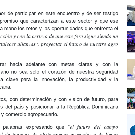
r de participar en este encuentro y de ser testigo
mpromiso
que caracterizan a este sector y que ese
a mano los retos y las oportunidades que enfrenta el
cción y con la certeza de que este foro sigue siendo un
rtalecer alianzas y proyectar el futuro de nuestro agro
rar hacia adelante con
metas claras
y con la
ano no sea solo el corazón de nuestra
seguridad
ma clave para la
innovación, la productividad y la
icana.
tos, con determinación y con visión de futuro, para
es del país y posicionar a la República Dominicana
y comercio agropecuario.
el futuro del campo
s palabras expresando que “
d de innovar, de abrir nuevos mercados y de llevar