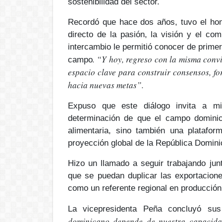
sostenibilidad
del sector.
Recordó que hace dos años, tuvo el hono
directo de la
pasión, la visión y el co
intercambio le permitió conocer de primer
. “Y hoy, regreso con la misma convi
campo
espacio clave para construir consensos, fo
hacia nuevas metas”.
Expuso que este diálogo invita a mi
determinación de que el campo dominic
alimentaria
, sino también una platafor
proyección global
de la República Domin
Hizo un llamado a seguir trabajando jun
que se puedan duplicar las exportacion
como un
referente regional en producción
La vicepresidenta Peña concluyó su
dominicano depende de nuestra capacida