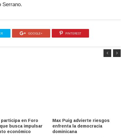
 Serrano.
ER
GOOGLE+
PINTEREST
 participa en Foro
Max Puig advierte riesgos
SIE ce
que busca impulsar
enfrenta la democracia
elect
nto económico
dominicana
supera