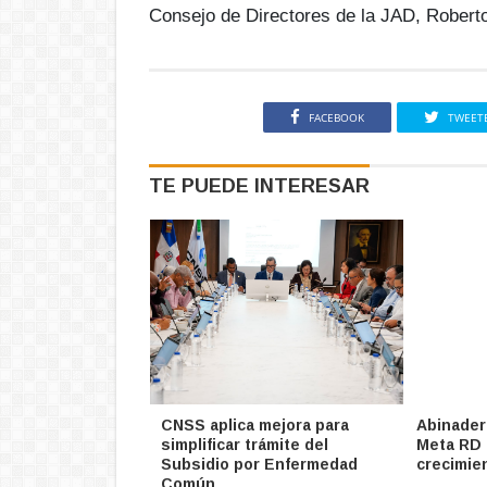
Consejo de Directores de la JAD,
Roberto
FACEBOOK
TWEET
TE PUEDE INTERESAR
CNSS aplica mejora para
Abinader
simplificar trámite del
Meta RD 
Subsidio por Enfermedad
crecimie
Común