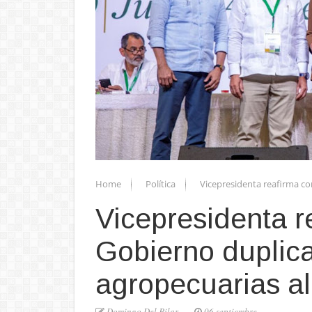
Home
Política
Vicepresidenta reafirma c
Vicepresidenta 
Gobierno duplica
agropecuarias a
Domingo Del Pilar
06 septiembre