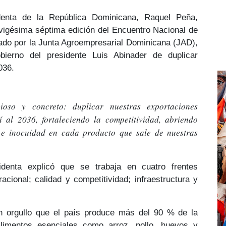
identa de la República Dominicana, Raquel Peña
,
vigésima séptima edición del
Encuentro Nacional de
ado por la Junta Agroempresarial Dominicana
(JAD)
,
bierno del
presidente Luis Abinader
de duplicar
036
.
ioso y concreto: duplicar nuestras exportaciones
 al 2036, fortaleciendo la competitividad, abriendo
 e inocuidad en cada producto que sale de nuestras
identa explicó que se trabaja en
cuatro frentes
acional; calidad y competitividad; infraestructura y
.
 orgullo que el país produce
más del 90 %
de la
alimentos esenciales como
arroz, pollo, huevos y