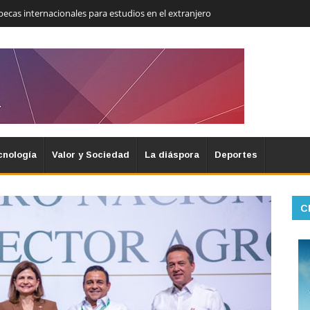
becas internacionales para estudios en el extranjero
cnología
Valor y Sociedad
La diáspora
Deportes
C