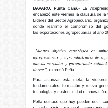
BAVARO, Punta Cana.-
La
vicepres
encabezó este viernes la clausura de la 
Líderes del Sector Agropecuario,
organiz
donde reafirmó el compromiso del go
las
exportaciones agropecuarias
al año
2
“Nuestro objetivo estratégico es ambic
agropecuarias y agroindustriales de aquí
nuevos mercados y garantizando calidad
tierras”,
expresó Peña.
Para alcanzar esta meta, la vicepres
fundamentales
: formación y relevo gener
tecnología, y sostenibilidad e innovación
Peña destacó que hoy pueden decir con
canasta básica nacional, asegurando 