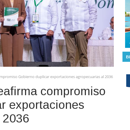
B
ompromiso Gobierno duplicar exportaciones agropecuarias al 2036
reafirma compromiso
r exportaciones
l 2036