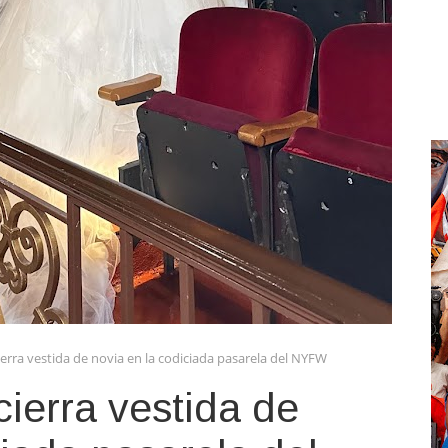
rra vestida de novia en la codiciada pasarela del NYFW
ierra vestida de