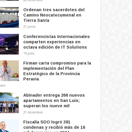
Ordenan tres sacerdotes del
Camino Neocatecumenal en
Tierra Santa
21 junio
Conferencistas Internacionales
comparten experiencias en
octava edición de IT Solutions
19 julio
Firman carta compromiso para la
implementación del Plan
Estratégico de la Provincia
Peravia
nero
Abinader entrega 266 nuevos
apartamentos en San Luis;
superan los nueve mil
21 diciembre
Fiscalía SDO logró 381
condenas y recibió más de 16
ón Íntima” inaugura
BHD realiza encuentro con
Má