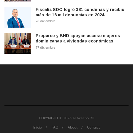
Fiscalía SDO logró 381 condenas y recibió
más de 16 mil denuncias en 2024
28 diciembre
Proparco y BHD apoyan acceso mujeres
dominicanas a viviendas económicas
17 diciembre
COPYRIGHT ©
2026 Al Acecho RD
Inicio
FAQ
About
Contact