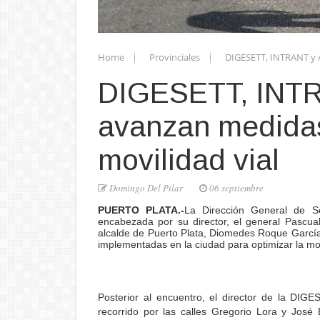
Home
Provinciales
DIGESETT, INTRANT y A
DIGESETT, INTR
avanzan medidas
movilidad vial
Domingo Del Pilar
06 septiembre
PUERTO PLATA.-
La Dirección General de Se
encabezada por su director, el general Pascua
alcalde de Puerto Plata, Diomedes Roque García 
implementadas en la ciudad para optimizar la movi
Posterior al encuentro, el director de la DIGE
recorrido por las calles Gregorio Lora y Jos