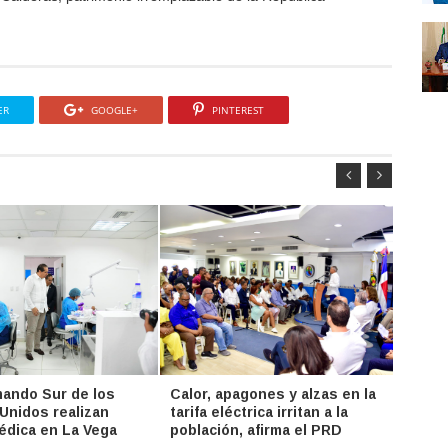
ER
GOOGLE+
PINTEREST
ando Sur de los
Calor, apagones y alzas en la
SNS y
Unidos realizan
tarifa eléctrica irritan a la
actua
édica en La Vega
población, afirma el PRD
Comun
Exter