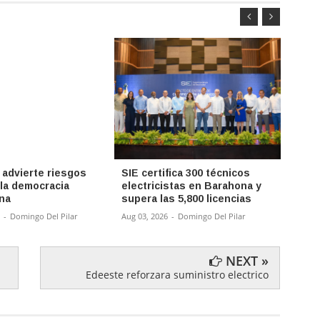
 advierte riesgos
SIE certifica 300 técnicos
BHD y
 la democracia
electricistas en Barahona y
prime
na
supera las 5,800 licencias
turis
-
Domingo Del Pilar
Aug 03, 2026
-
Domingo Del Pilar
Aug 03,
NEXT »
Edeeste reforzara suministro electrico