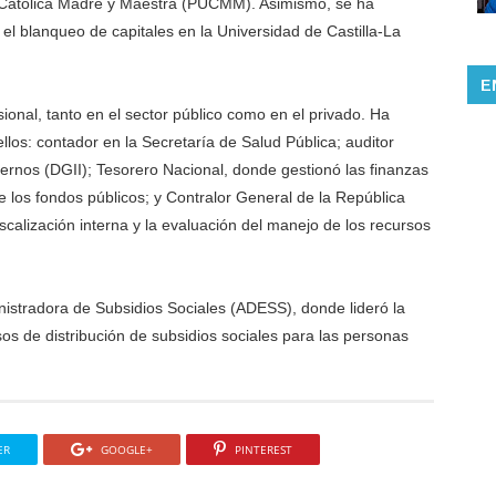
d Católica Madre y Maestra (PUCMM). Asimismo, se ha
y el blanqueo de capitales en la Universidad de Castilla-La
E
onal, tanto en el sector público como en el privado. Ha
los: contador en la Secretaría de Salud Pública; auditor
ernos (DGII); Tesorero Nacional, donde gestionó las finanzas
e los fondos públicos; y Contralor General de la República
scalización interna y la evaluación del manejo de los recursos
nistradora de Subsidios Sociales (ADESS), donde lideró la
sos de distribución de subsidios sociales para las personas
ER
GOOGLE+
PINTEREST