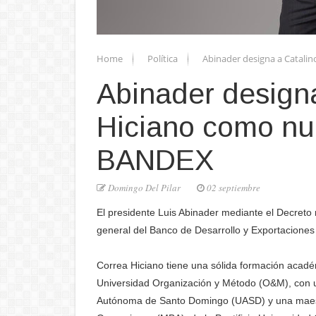
Home
Política
Abinader designa a Catali
Abinader designa
Hiciano como nu
BANDEX
Domingo Del Pilar
02 septiembre
El presidente Luis Abinader mediante el Decret
general del Banco de Desarrollo y Exportacion
Correa Hiciano tiene una sólida formación acadé
Universidad Organización y Método (O&M), con un
Autónoma de Santo Domingo (UASD) y una maestr