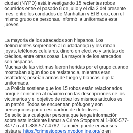
ciudad (NYPD) está investigando 15 recientes robos
ocurridos entre el pasado 8 de julio y el día 2 del presente
mes, entre los condados de Manhattan y El Bronx, con el
mismo grupo de personas, informó la uniformada este
jueves.
La mayoría de los atracados son hispanos. Los
delincuentes sorprenden al ciudadano(a) y les roban
joyas, teléfonos celulares, dinero en efectivo y tarjetas de
créditos, entre otras cosas. La mayoría de los atracados
son hispanas.
Muchas
de las víctimas fueron heridas por el grupo cuando
mostraban algún tipo de resistencia, mientras eran
asaltados; poseían armas de fuego y blancas, dijo la
uniformada.
La Policía sostiene que los 15 robos están relacionados
porque coinciden al máximo con las descripciones de los
victimarios y el objetivo de robar los mismos artículos es
un patrón. Todos se encuentran prófugos y son
perseguidos por un escuadrón de detectives.
Se solicita a cualquier persona que tenga información
sobre este incidente llamar a Crime Stoppers al 1-800-577-
8477 o al 1-888-577-4782. También puede enviar sus
pistas a
https://crimestoppers.nypdonline.org/
o en