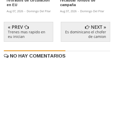
retirados de circulación
recaudar fondos de
en EU
campaña
Aug 07, 2026
-
Domingo Del Pilar
Aug 07, 2026
-
Domingo Del Pilar
« PREV
NEXT »
Trenes mas rapido en
Es dominicano el chofer
eu inician
de camion
NO HAY COMENTARIOS