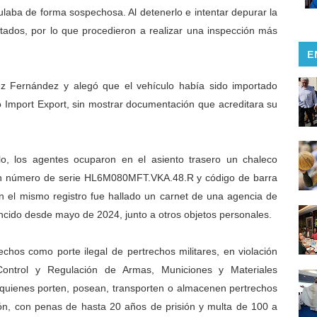
culaba de forma sospechosa. Al detenerlo e intentar depurar la
ultados, por lo que procedieron a realizar una inspección más
E
ez Fernández y alegó que el vehículo había sido importado
o Import Export, sin mostrar documentación que acreditara su
o, los agentes ocuparon en el asiento trasero un chaleco
con número de serie HL6M080MFT.VKA.48.R y código de barra
n el mismo registro fue hallado un carnet de una agencia de
vencido desde mayo de 2024, junto a otros objetos personales.
hechos como porte ilegal de pertrechos militares, en violación
ontrol y Regulación de Armas, Municiones y Materiales
 quienes porten, posean, transporten o almacenen pertrechos
ación, con penas de hasta 20 años de prisión y multa de 100 a