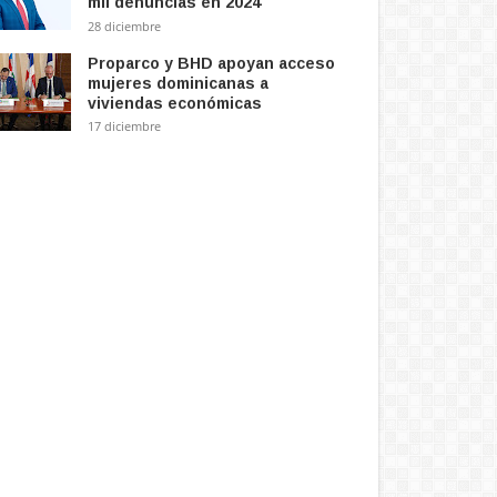
mil denuncias en 2024
na
Aug 03, 2026
-
Domingo Del Pilar
Aug
28 diciembre
 2026
-
Domingo Del Pilar
Proparco y BHD apoyan acceso
mujeres dominicanas a
viviendas económicas
17 diciembre