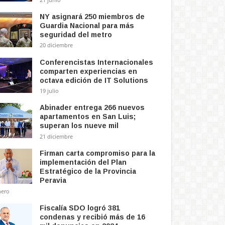
NY asignará 250 miembros de
Guardia Nacional para más
seguridad del metro
20 diciembre
Conferencistas Internacionales
comparten experiencias en
octava edición de IT Solutions
19 julio
Abinader entrega 266 nuevos
apartamentos en San Luis;
superan los nueve mil
21 diciembre
Firman carta compromiso para la
implementación del Plan
Estratégico de la Provincia
Peravia
nero
 Regional Ozama
CNM aprueba cronograma de
Ex
Fiscalía SDO logró 381
lizan Manual de
trabajo para evaluación de
au
condenas y recibió más de 16
icación Interna y
jueces de la SCJ
co