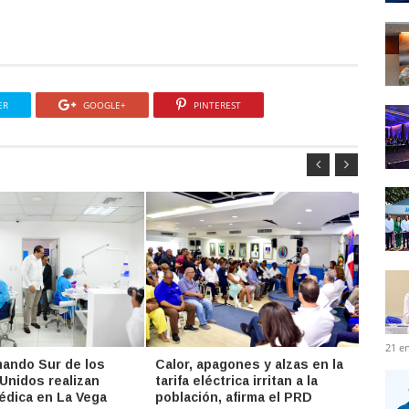
ER
GOOGLE+
PINTEREST
21 e
ando Sur de los
Calor, apagones y alzas en la
SNS y
Unidos realizan
tarifa eléctrica irritan a la
actua
édica en La Vega
población, afirma el PRD
Comun