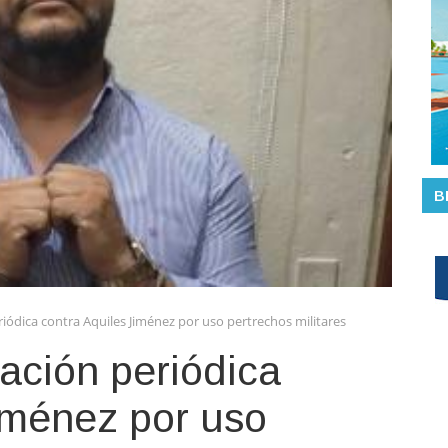
B
ódica contra Aquiles Jiménez por uso pertrechos militares
ación periódica
iménez por uso