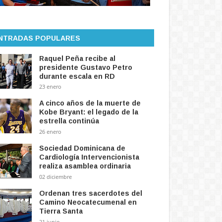
NTRADAS POPULARES
Raquel Peña recibe al
presidente Gustavo Petro
durante escala en RD
23 enero
A cinco años de la muerte de
Kobe Bryant: el legado de la
estrella continúa
26 enero
Sociedad Dominicana de
Cardiología Intervencionista
realiza asamblea ordinaria
02 diciembre
Ordenan tres sacerdotes del
Camino Neocatecumenal en
Tierra Santa
21 junio