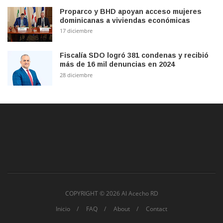
Proparco y BHD apoyan acceso mujeres
dominicanas a viviendas económicas
17 diciembre
Fiscalía SDO logró 381 condenas y recibió
más de 16 mil denuncias en 2024
28 diciembre
COPYRIGHT ©
2026 Al Acecho RD
Inicio
FAQ
About
Contact