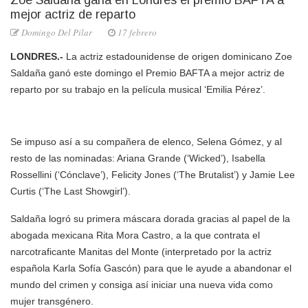
Zoe Saldaña gana en Londres el premio BAFTA a
mejor actriz de reparto
Domingo Del Pilar
17 febrero
LONDRES.-
La actriz estadounidense de origen dominicano Zoe
Saldaña ganó este domingo el Premio BAFTA a mejor actriz de
reparto por su trabajo en la película musical ‘Emilia Pérez’.
Se impuso así a su compañera de elenco, Selena Gómez, y al
resto de las nominadas: Ariana Grande (‘Wicked’), Isabella
Rossellini (‘Cónclave’), Felicity Jones (‘The Brutalist’) y Jamie Lee
Curtis (‘The Last Showgirl’).
Saldaña logró su primera máscara dorada gracias al papel de la
abogada mexicana Rita Mora Castro, a la que contrata el
narcotraficante Manitas del Monte (interpretado por la actriz
española Karla Sofía Gascón) para que le ayude a abandonar el
mundo del crimen y consiga así iniciar una nueva vida como
mujer transgénero.