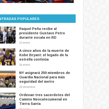
NTRADAS POPULARES
Raquel Peña recibe al
presidente Gustavo Petro
durante escala en RD
23 enero
A cinco años de la muerte de
Kobe Bryant: el legado de la
estrella continúa
26 enero
NY asignará 250 miembros de
Guardia Nacional para más
seguridad del metro
20 diciembre
Ordenan tres sacerdotes del
Camino Neocatecumenal en
Tierra Santa
21 junio