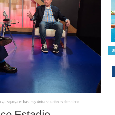
B
io Quisqueya es basura y única solución es demolerlo
ice Estadio