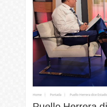
Home
Portada
Puello Herrera dice Estad
Puello Herrera d