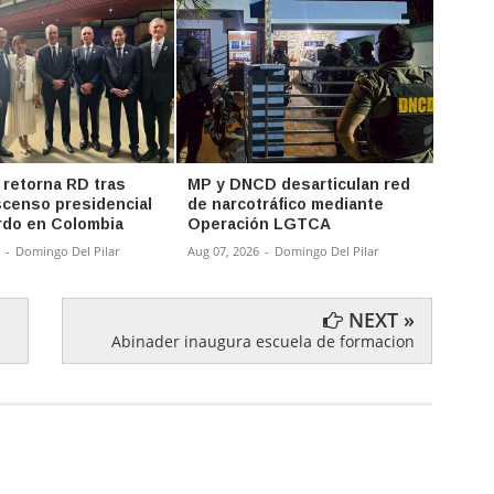
 retorna RD tras
MP y DNCD desarticulan red
Abina
ascenso presidencial
de narcotráfico mediante
para 
rdo en Colombia
Operación LGTCA
Abelar
-
Domingo Del Pilar
Aug 07, 2026
-
Domingo Del Pilar
Aug 07,
NEXT »
Abinader inaugura escuela de formacion