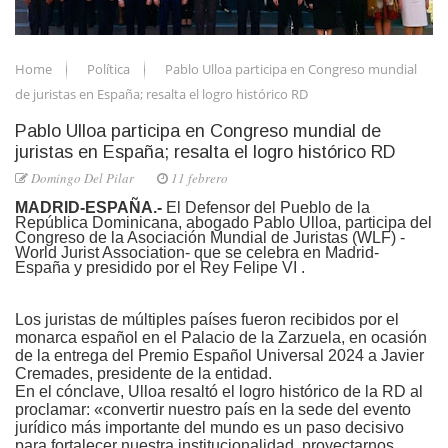
Home
Política
Pablo Ulloa participa en Congreso mundial
de juristas en España; resalta el logro histórico RD
Pablo Ulloa participa en Congreso mundial de
juristas en España; resalta el logro histórico RD
Domingo Del Pilar
11 febrero
MADRID-ESPAÑA.-
El Defensor del Pueblo de la
República Dominicana, abogado Pablo Ulloa, participa del
Congreso de la Asociación Mundial de Juristas (WLF) -
World Jurist Association- que se celebra en Madrid-
España y presidido por el Rey Felipe VI
.
Los juristas de múltiples países fueron recibidos por el
monarca español en el Palacio de la Zarzuela, en ocasión
de la entrega del Premio Español Universal 2024 a Javier
Cremades, presidente de la entidad.
En el cónclave, Ulloa resaltó el logro histórico de la RD al
proclamar: «convertir nuestro país en la sede del evento
jurídico más importante del mundo es un paso decisivo
para fortalecer nuestra institucionalidad, proyectarnos