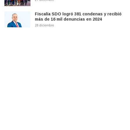
Fiscalía SDO logró 381 condenas y recibió
más de 16 mil denuncias en 2024
28 diciembre
Proparco y BHD apoyan acceso mujeres
dominicanas a viviendas económicas
COPYRIGHT ©
2026 Al Acecho RD
Inicio
FAQ
About
Contact