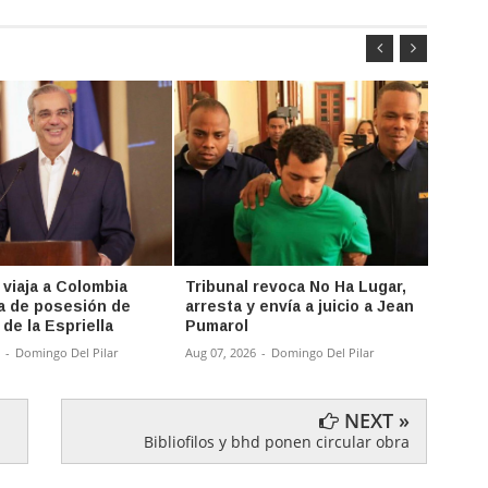
 viaja a Colombia
Tribunal revoca No Ha Lugar,
Abina
a de posesión de
arresta y envía a juicio a Jean
inter
de la Espriella
Pumarol
estud
-
Domingo Del Pilar
Aug 07, 2026
-
Domingo Del Pilar
Aug 06,
NEXT »
Bibliofilos y bhd ponen circular obra