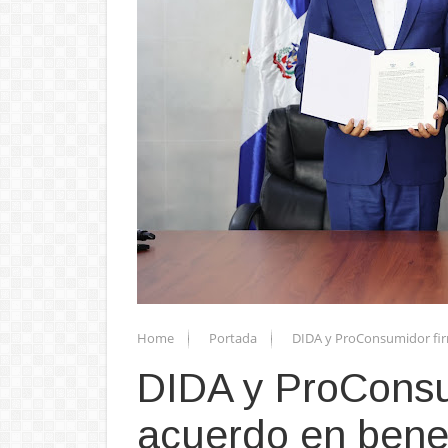
Home
Portada
DIDA y ProConsumidor fir
DIDA y ProConsu
acuerdo en benef