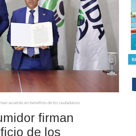
B
man acuerdo en beneficio de los ciudadanos
midor firman
icio de los