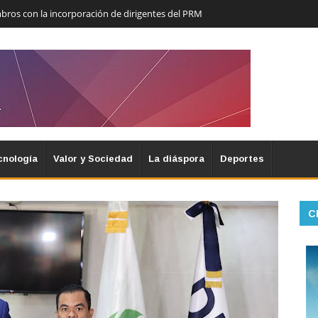
os con la incorporación de dirigentes del PRM
cnología
Valor y Sociedad
La diáspora
Deportes
C