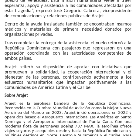
pueblo de Venezuela. Esta misión humanitaria viene a traer
esperanza, apoyo y asistencia a las comunidades afectadas por
esta tragedia”, expresó José Gregorio Cabrera, vicepresidente
de comunicaciones y relaciones públicas de Arajet.
Dentro de la ayuda trasladada también se encontraban insumos
médicos y materiales de primera necesidad donados por
organizaciones privadas.
Tras completar la entrega de la asistencia, el vuelo retornó a la
República Dominicana con pasajeros que regresaron en una
operación coordinada con las autoridades competentes de
ambos países.
Arajet reiteró su disposición de aportar con iniciativas que
promuevan la solidaridad, la cooperación internacional y el
bienestar de las personas, contribuyendo activamente a los
esfuerzos humanitarios que impactan positivamente a las
comunidades de América Latina y el Caribe
Sobre Arajet
Arajet es la aerolínea bandera de la República Dominicana.
Reconocida en la Cumbre Mundial de Aviación como la Mejor Nueva
Aerolínea del Mundo en 2023, Arajet inició operaciones en 2022 y
opera dos bases: el Aeropuerto Internacional Las Américas en Santo
Domingo y el Aeropuerto Internacional de Punta Cana. Con una
moderna flota de aeronaves Boeing 737 MAX, la aerolínea ofrece
viajes seguros y asequibles desde y hacia la República Dominicana y
múltiples destinos en Norte, Centro y Suramérica y el Caribe. Para