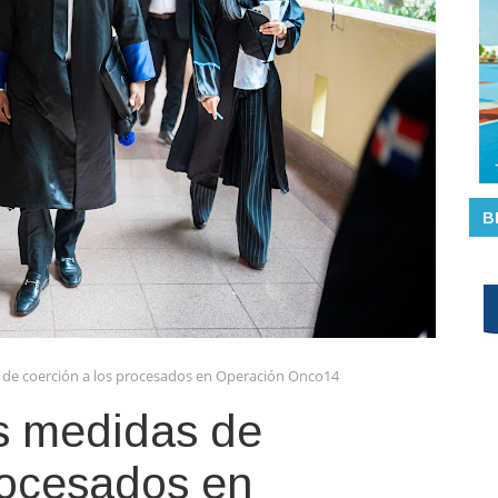
B
 de coerción a los procesados en Operación Onco14
s medidas de
rocesados en