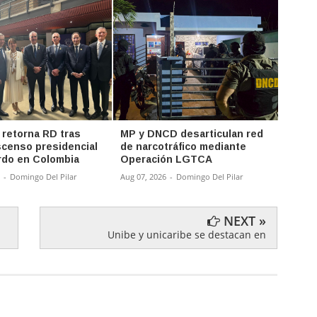
 retorna RD tras
MP y DNCD desarticulan red
Abina
ascenso presidencial
de narcotráfico mediante
para 
rdo en Colombia
Operación LGTCA
Abelar
-
Domingo Del Pilar
Aug 07, 2026
-
Domingo Del Pilar
Aug 07,
NEXT »
Unibe y unicaribe se destacan en