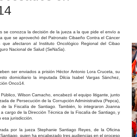
14
s se conozca la decisión de la jueza a la que pide el envío a
ura que se aprovechó del Patronato Cibaeño Contra el Cáncer
 que afectaron al Instituto Oncológico Regional del Cibao
eguro Nacional de Salud (SeNaSa).
deben ser enviados a prisión Héctor Antonio Lora Cruceta, su
sto domiciliario la imputada Dilcia Isabel Vargas Sánchez,
ación Onco14.
o Público, Wilson Camacho, encabezó el equipo litigante, junto
lizada de Persecución de la Corrupción Administrativa (Pepca),
r de la Fiscalía de Santiago. También, lo integraron Joanna
a cargo de la Dirección Técnica de la Fiscalía de Santiago, y
esa jurisdicción.
ebrada por la jueza Stephanie Santiago Reyes, de la Oficina
 Santiago, quien ha encabezado tres audiencias en el proceso