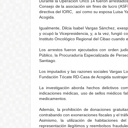
Durante la Operación Onco 14 fueron arrestados
Consejo de la asociación sin fines de lucro (AS
directiva del IORC, así como su esposa Luisa Y
Acogida.
Igualmente, Dilcia Isabel Vargas Sánchez, exes
y ocupó la Vicepresidencia, y, a la vez, fungió c
Instituto Oncológico Regional del Cibao cuando e
Los arrestos fueron ejecutados con orden judi
Público, la Procuraduría Especializada de Persec
Santiago.
Los imputados y las razones sociales Vargas L
Fundación Tócate RD-Casa de Acogida sustrajero
La investigación aborda hechos delictivos co
indicaciones médicas, uso de sellos médicos fa
medicamentos.
Además, la prohibición de donaciones gratuit
contrabando con exoneraciones fiscales y el tráf
Asimismo, la utilización de habitaciones del
representación ilegítimos y reembolsos fraudulen