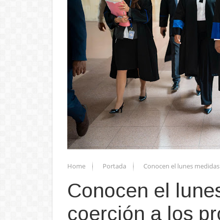
Home
Portada
Conocen el lunes medidas
Conocen el lune
coerción a los p