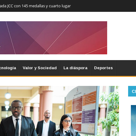
nada JCC con 145 medallas y cuarto lugar
cnología
Valor y Sociedad
La diáspora
Deportes
C