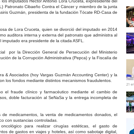
 los imputados Héctor Antonio Lora Cruceta, expresidente del
FL) Patronato Cibaeño Contra el Cáncer y miembro de la junta
asiris Guzmán, presidenta de la fundación Tócate RD-Casa de
posa de Lora Cruceta, quien se divorció del imputado en 2014
omo auditora interna y externa del patronato que administra al
l imputado era presidente de la citada ASFL.
cial por la Dirección General de Persecución del Ministerio
ución de la Corrupción Administrativa (Pepca) y la Fiscalía de
ora & Asociados (hoy Vargas Guzmán Accounting Center) y la
n los fondos mediante distintos mecanismos fraudulentos.
21 e
mo el fraude clínico y farmacéutico mediante el cambio de
lsos, doble facturación al SeNaSa y la entrega incompleta de
as de medicamentos, la venta de medicamentos donados, el
ico con sustancias controladas.
 oncológico para realizar cirugías estéticas, el gasto de
tos de gastos en viajes y hoteles, así como sabotaje digital,