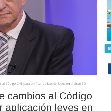
B
l Código Civil para unificar aplicación leyes en el Gran SD
e cambios al Código
ar aplicación leyes en