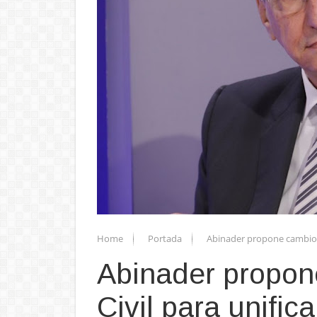
Home
Portada
Abinader propone cambios a
Abinader propon
Civil para unific