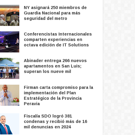
NY asignará 250 miembros de
Guardia Nacional para más
seguridad del metro
Conferencistas Internacionales
comparten experiencias en
octava edición de IT Solutions
Abinader entrega 266 nuevos
apartamentos en San Luis;
superan los nueve mil
 Regional Ozama
CNM aprueba cronograma de
Ex
lizan Manual de
trabajo para evaluación de
au
icación Interna y
jueces de la SCJ
co
Firman carta compromiso para la
na
implementación del Plan
Aug 03, 2026
-
Domingo Del Pilar
Aug
Estratégico de la Provincia
 2026
-
Domingo Del Pilar
Peravia
Fiscalía SDO logró 381
condenas y recibió más de 16
mil denuncias en 2024