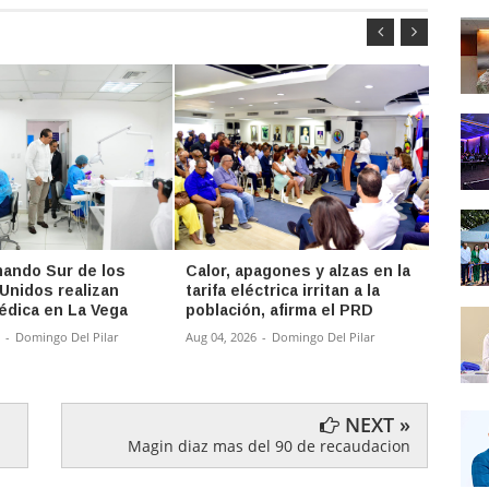
ando Sur de los
Calor, apagones y alzas en la
SNS y
Unidos realizan
tarifa eléctrica irritan a la
actua
édica en La Vega
población, afirma el PRD
Comun
Exter
-
Domingo Del Pilar
Aug 04, 2026
-
Domingo Del Pilar
Aug 04,
NEXT »
Magin diaz mas del 90 de recaudacion